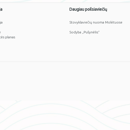
ja
Daugiau poilsiaviečių
ja
Stovyklaviečių nuoma Molėtuose
ė
Sodyba „Pušynėlis“
tės planas