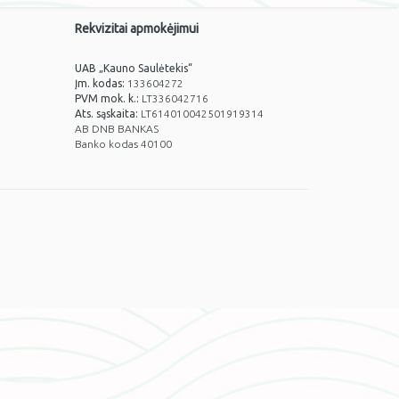
Rekvizitai apmokėjimui
UAB „Kauno Saulėtekis“
Įm. kodas:
133604272
PVM mok. k.:
LT336042716
Ats. sąskaita:
LT614010042501919314
AB DNB BANKAS
Banko kodas 40100