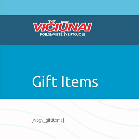
Gift Items
[wpgv_giftitems]