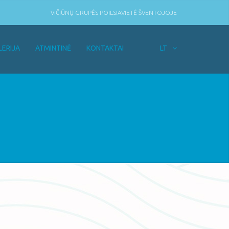
VIČIŪNŲ GRUPĖS POILSIAVIETĖ ŠVENTOJOJE
LERIJA
ATMINTINĖ
KONTAKTAI
LT