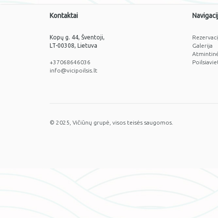
Kontaktai
Navigaci
Kopų g. 44, Šventoji,
Rezervaci
LT-00308, Lietuva
Galerija
Atmintin
+37068646036
Poilsiavie
info@vicipoilsis.lt
© 2025, Vičiūnų grupė, visos teisės saugomos.