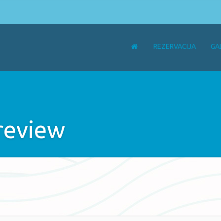
REZERVACIJA
GA
review