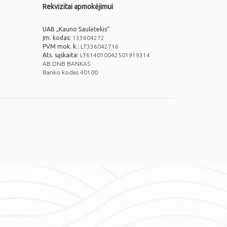
Rekvizitai apmokėjimui
UAB „Kauno Saulėtekis“
Įm. kodas:
133604272
PVM mok. k.:
LT336042716
Ats. sąskaita:
LT614010042501919314
AB DNB BANKAS
Banko kodas 40100