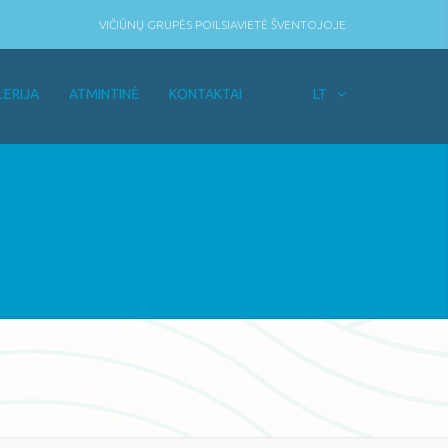
VIČIŪNŲ GRUPĖS POILSIAVIETĖ ŠVENTOJOJE
LERIJA
ATMINTINĖ
KONTAKTAI
LT