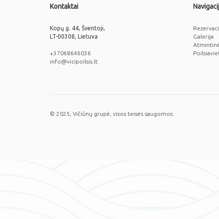
Kontaktai
Navigaci
Kopų g. 44, Šventoji,
Rezervaci
LT-00308, Lietuva
Galerija
Atmintin
+37068646036
Poilsiavie
info@vicipoilsis.lt
© 2025, Vičiūnų grupė, visos teisės saugomos.