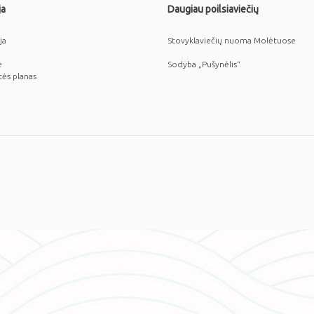
ja
Daugiau poilsiaviečių
ja
Stovyklaviečių nuoma Molėtuose
ė
Sodyba „Pušynėlis“
tės planas